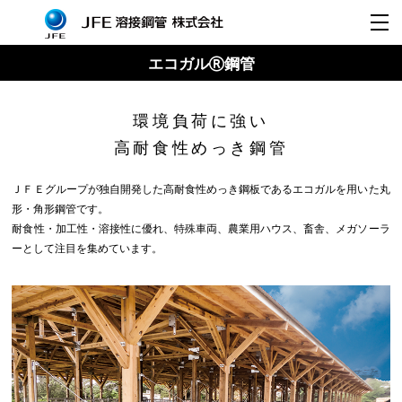
エコガル
鋼管
環境負荷に強い
高耐食性めっき鋼管
ＪＦＥグループが独自開発した高耐食性めっき鋼板であるエコガルを用いた丸
形・角形鋼管です。
耐食性・加工性・溶接性に優れ、特殊車両、農業用ハウス、畜舎、メガソーラ
ーとして注目を集めています。