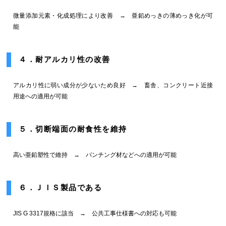
微量添加元素・化成処理により改善 → 亜鉛めっきの薄めっき化が可
能
４．耐アルカリ性の改善
アルカリ性に弱い成分が少ないため良好 → 畜舎、コンクリート近接
用途への適用が可能
５．切断端面の耐食性を維持
高い亜鉛塑性で維持 → パンチング材などへの適用が可能
６．ＪＩＳ製品である
JIS G 3317規格に該当 → 公共工事仕様書への対応も可能