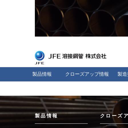
投
稿
ナ
ビ
ゲ
ー
シ
ョ
製品情報
クローズアップ情報
製造
ン
製品情報
クローズ